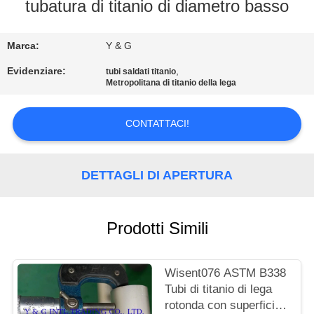
CONTROLLO
tubatura di titanio di diametro basso
DI
Marca:
Y & G
QUALITÀ
Evidenziare:
,
tubi saldati titanio
Metropolitana di titanio della lega
CONTATTICI
CONTATTACI!
NOTIZIE
DETTAGLI DI APERTURA
CASI
MAPPA
Prodotti Simili
DEL
SITO
Wisent076 ASTM B338
Tubi di titanio di lega
rotonda con superficie