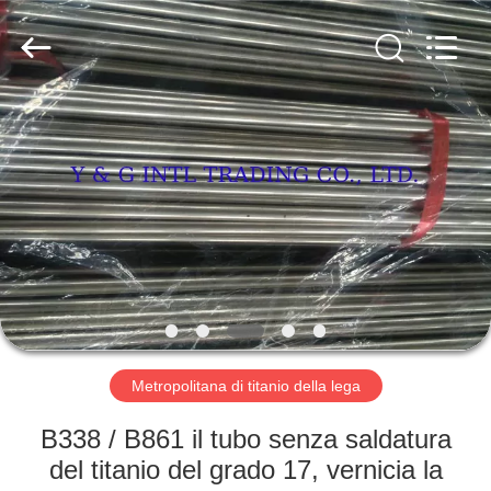
Y
&
G
International
Trading
Company
Limited.
All
CASA
Rights
Reserved.
PRODOTTI
CIRCA
NOI
GIRO
DELLA
Metropolitana di titanio della lega
FABBRICA
B338 / B861 il tubo senza saldatura
del titanio del grado 17, vernicia la