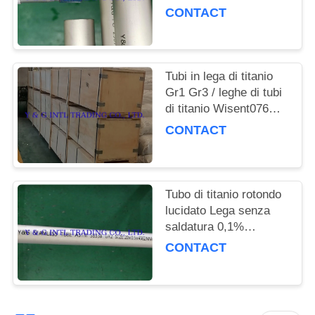
PRIVACY
lucidata
CONTACT
POLICY
Tubi in lega di titanio
Gr1 Gr3 / leghe di tubi
di titanio Wisent076
Purezza Tubo diretto
CONTACT
senza saldatura
Tubo di titanio rotondo
lucidato Lega senza
saldatura 0,1%
Impurità
CONTACT