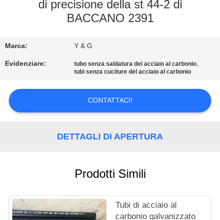
CONTROLLO
di precisione della st 44-2 di
BACCANO 2391
DI
QUALITÀ
Marca:
Y & G
CONTATTICI
Evidenziare:
,
tubo senza saldatura del acciaio al carbonio
tubi senza cuciture del acciaio al carbonio
NOTIZIE
CONTATTACI!
CASI
DETTAGLI DI APERTURA
MAPPA
Prodotti Simili
DEL
SITO
Tubi di acciaio al
carbonio galvanizzato