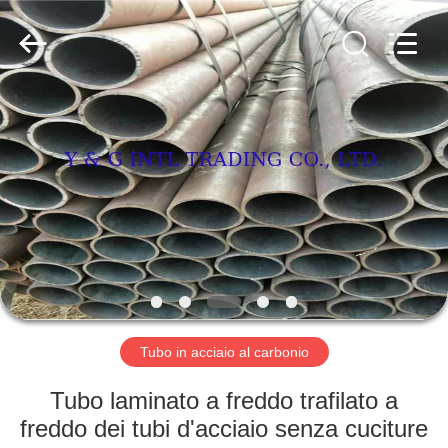
in
acciaio
al
carbonio
fornitore.
Copyright
©
2018
CASA
-
2025
Y
&
G
PRODOTTI
International
Trading
Company
Limited.
All
CIRCA
Rights
Reserved.
NOI
GIRO
DELLA
Tubo in acciaio al carbonio
FABBRICA
Tubo laminato a freddo trafilato a
freddo dei tubi d'acciaio senza cuciture