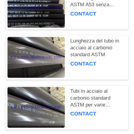
PRIVACY
ASTM A53 senza
POLICY
saldatura per la
CONTACT
distribuzione di fluidi a
pressione industriale
Lunghezza del tubo in
acciaio al carbonio
standard ASTM
CONTACT
Tubi in acciaio al
carbonio standard
ASTM per varie
industrie
CONTACT